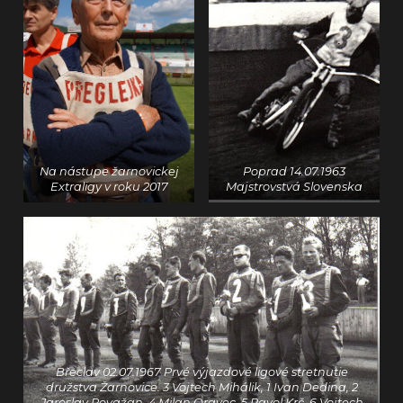
Na nástupe žarnovickej
Poprad 14.07.1963
Extraligy v roku 2017
Majstrovstvá Slovenska
Břeclav 02.07.1967 Prvé výjazdové ligové stretnutie
družstva Žarnovice. 3 Vojtech Mihálik, 1 Ivan Dedina, 2
Jaroslav Považan, 4 Milan Oravec, 5 Pavol Krč, 6 Vojtech