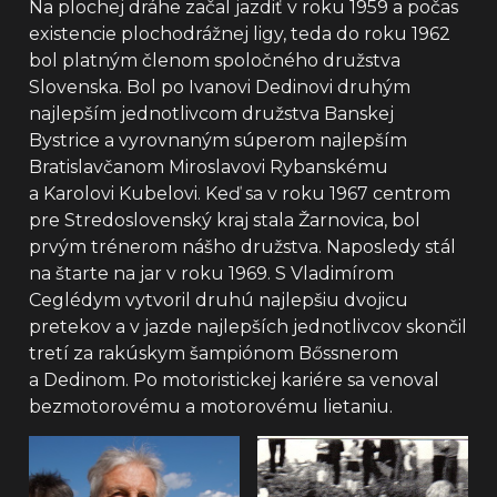
Na plochej dráhe začal jazdiť v roku 1959 a počas
existencie plochodrážnej ligy, teda do roku 1962
bol platným členom spoločného družstva
Slovenska. Bol po Ivanovi Dedinovi druhým
najlepším jednotlivcom družstva Banskej
Bystrice a vyrovnaným súperom najlepším
Bratislavčanom Miroslavovi Rybanskému
a Karolovi Kubelovi. Keď sa v roku 1967 centrom
pre Stredoslovenský kraj stala Žarnovica, bol
prvým trénerom nášho družstva. Naposledy stál
na štarte na jar v roku 1969. S Vladimírom
Ceglédym vytvoril druhú najlepšiu dvojicu
pretekov a v jazde najlepších jednotlivcov skončil
tretí za rakúskym šampiónom Bőssnerom
a Dedinom. Po motoristickej kariére sa venoval
bezmotorovému a motorovému lietaniu.