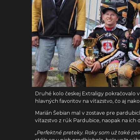
Druhé kolo českej Extraligy pokračovalo v
hlavných favoritov na víťazstvo, čo aj nako
Marián Šebian mal v zostave pre pardubic
víťazstvo z rúk Pardubice, naopak na ich 
„Perfektné preteky. Roky som už také pek