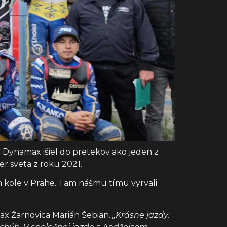
C Dynamax išiel do pretekov ako jeden z
er sveta z roku 2021.
m kole v Prahe. Tam nášmu tímu vyrvali
x Žarnovica Marián Šebian.
„Krásne jazdy,