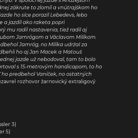
z chýb. V spoločnej jazde s Andžejsom
dnej zákrute to zlomil a vnútrajškom ho
jazde ho síce porazil Lebedevs, lebo
pe a jazdil ako raketa popri
mu radil nastavenia, tiež radil aj
d Jakubom Jamrógom a Václavom Milíkom.
edbehol Jamróg, no Milíka udržal za
redbehli ho aj Jan Macek a Matouš
lednej jazde už nebodoval, tam to bolo
tartoval s 15-metrovým handicapom, to ho
keď ho predbehol Vaníček, no ostatných
zavrel rozhovor žarnovický extraligový
sler 3)
er 5)