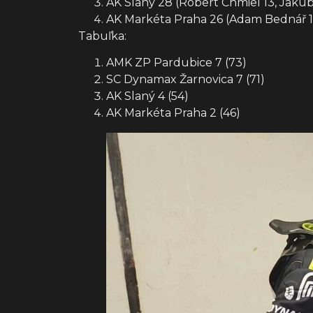
AK Slaný 28 (Robert Chmiel 13, Jaku
AK Markéta Praha 26 (Adam Bednář 13,
Tabuľka:
AMK ZP Pardubice 7 (73)
SC Dynamax Žarnovica 7 (71)
AK Slaný 4 (54)
AK Markéta Praha 2 (46)