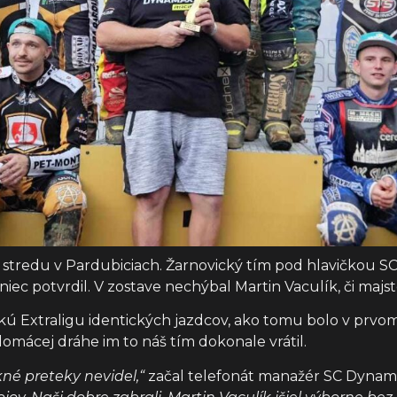
 stredu v Pardubiciach. Žarnovický tím pod hlavičkou S
niec potvrdil. V zostave nechýbal Martin Vaculík, či majst
kú Extraligu identických jazdcov, ako tomu bolo v prvo
domácej dráhe im to náš tím dokonale vrátil.
né preteky nevidel,“
začal telefonát manažér SC Dynama