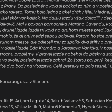
ojov. Naši dobre zabrali. Martin Vaculík išiel výborne be
z Prahy. Do posledného kola si počkal za ním a v posle
ko raketa. Tomu bolo jedno z akej dráhy išiel. V jednej 
ž išiel skôr vonkajšok. Na ďalšiu jazdu však doladili v de
lkovič. Mal v boxoch pomocníka Martina Gavendu, ktorý 
jej druhej jazde jazdil tri kolá na druhom mieste pre
mohlo, že aj oni medzi sebou bojovali. Potom ho síce pr
 druhom mieste, ale odleteli mu zo spojky dva štifty a p
l v ďalšej jazde Eda Krčmářa a Jaroslava Vaníčka. V pos
e trochu problémy. V pravej jazde nabehol do pásky a š
k vo svojej poslednej jazde zabral. Zo štartu bol prvý, 
ité dva body na víťazstvo. Celé preteky to bolo tesné,“
u
a konci augusta v Slanom.
ík 15, Artjom Laguta 14, Jakub Valkovič 5, Sebastian Kos
vs 13, Váslav Milík 9, Matouš Kameník 7, Hynek Štichau