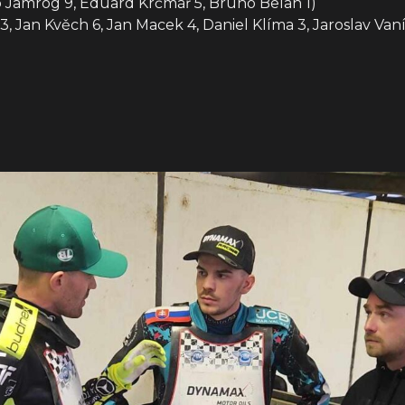
b Jamróg 9, Eduard Krčmář 5, Bruno Belan 1)
 Jan Kvěch 6, Jan Macek 4, Daniel Klíma 3, Jaroslav Van