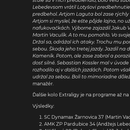
stále sa v nich predbiehalo, bolo veľa súb
Lebedevsom vrátil Lotyšovi predbehnutie 
predbehol. Artjom Laguta bol zase rýchly a
Artjom si myslel, že ešte pôjde lajna, no u
nafukovačkách. Výborne zajazdil Jakub Va
Martin Vaculík. A to mu pomohlo. Vo svo
Držal sa, odrážal ich ataky. Trochu mu po
sebou. Škoda jeho tretej jazdy. Jazdil na
Kameník. Potom, ale zase zabral a porazi
dosť silné. Sebastian Kossler mal v úvod
rozhodilo aj v ďalších jazdách. Potom vša
udržal za sebou. Boli to mimoriadne dôlež
manažér.
Ďalšie kolo Extraligy je na programe až n
Výsledky:
SC Dynamax Žarnovica 37 (Martin Vacul
AMK ZP Pardubice 34 (Andžejs Lebede