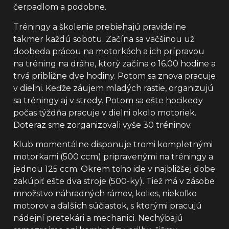
čerpadlom a podobne.
Tréningy a školenie prebiehajú pravidelne
takmer každú sobotu. Začína sa väčšinou už
doobeda prácou na motorkách a ich prípravou
na tréning na dráhe, ktorý začína o 16.00 hodine a
trvá približne dve hodiny. Potom sa znova pracuje
v dielni. Keďže záujem mladých rastie, organizujú
sa tréningy aj v stredy. Potom sa ešte hocikedy
počas týždňa pracuje v dielni okolo motoriek.
Doteraz sme zorganizovali vyše 30 tréninov.
Klub momentálne disponuje tromi kompletnými
motorkami (500 ccm) pripravenými na tréningy a
jednou 125 ccm. Okrem toho ide v najbližšej dobe
zakúpiť ešte dva stroje (500-ky). Tiež má v zásobe
množstvo náhradných rámov, kolies, niekoľko
motorov a ďalších súčiastok, s ktorými pracujú
nádejní pretekári a mechanici. Nechýbajú