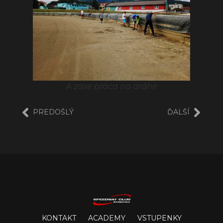
A zase práca na dráhe
PREDOŠLÝ
ĎALŠÍ
KONTAKT
ACADEMY
VSTUPENKY