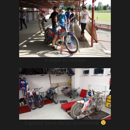
V depe to tiež žije
V garáži býva občas aj poriadok