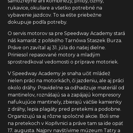
samozrejme ani kombinézy, prilby, čižmy,
rukavice, okuliare a všetko potrebné na
vybavenie jazdcov. To sa ešte priebežne
dokupuje podľa potreby.
O servis motorov sa pre Speedway Academy stará
náš kamarát z poľského Tarnówa Staszek Burza.
Práve on zavítal aj 31. júla do našej dielne.
Priniesol repasované motory a mladým
sprostredkoval vedomosti o príprave motoriek.
V Speedway Academy je snaha učiť mládež
nielen práci na motorkách, či jazdeniu, ale aj práci
okolo dráhy. Pravidelne sa odhadzuje materiál od
mantinelov, roznášajú sa a zapájajú kompresory
nafukujúce mantinely, zbierajú väčšie kamienky
z dráhy, lepia plagáty pred pretekmi a podobne.
Organizujú sa aj rôzne spoločné akcie. Boli sme
na pretekoch v Kopřivnici a práve tam sa ide opäť
17. augusta. Najprv navštívime múzeum Tatry a