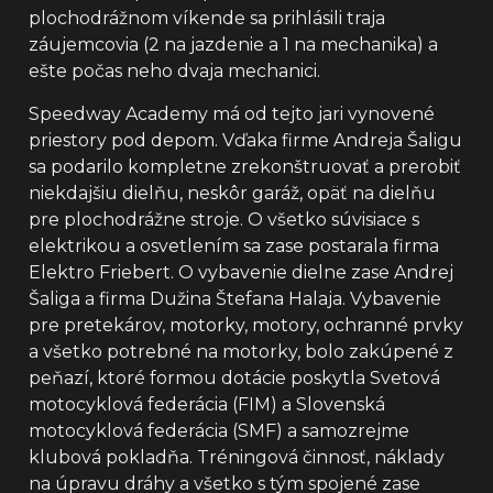
plochodrážnom víkende sa prihlásili traja
záujemcovia (2 na jazdenie a 1 na mechanika) a
ešte počas neho dvaja mechanici.
Speedway Academy má od tejto jari vynovené
priestory pod depom. Vďaka firme Andreja Šaligu
sa podarilo kompletne zrekonštruovať a prerobiť
niekdajšiu dielňu, neskôr garáž, opäť na dielňu
pre plochodrážne stroje. O všetko súvisiace s
elektrikou a osvetlením sa zase postarala firma
Elektro Friebert. O vybavenie dielne zase Andrej
Šaliga a firma Dužina Štefana Halaja. Vybavenie
pre pretekárov, motorky, motory, ochranné prvky
a všetko potrebné na motorky, bolo zakúpené z
peňazí, ktoré formou dotácie poskytla Svetová
motocyklová federácia (FIM) a Slovenská
motocyklová federácia (SMF) a samozrejme
klubová pokladňa. Tréningová činnosť, náklady
na úpravu dráhy a všetko s tým spojené zase