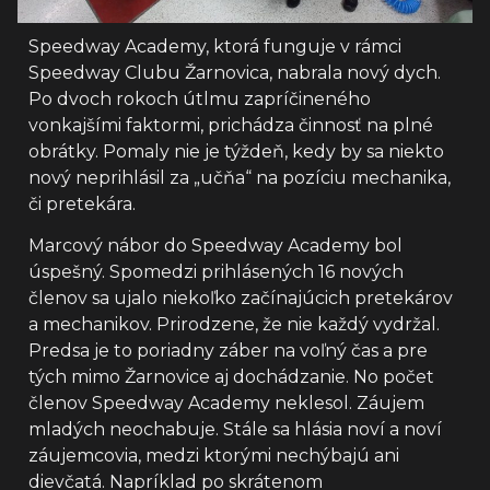
Speedway Academy, ktorá funguje v rámci
Speedway Clubu Žarnovica, nabrala nový dych.
Po dvoch rokoch útlmu zapríčineného
vonkajšími faktormi, prichádza činnosť na plné
obrátky. Pomaly nie je týždeň, kedy by sa niekto
nový neprihlásil za „učňa“ na pozíciu mechanika,
či pretekára.
Marcový nábor do Speedway Academy bol
úspešný. Spomedzi prihlásených 16 nových
členov sa ujalo niekoľko začínajúcich pretekárov
a mechanikov. Prirodzene, že nie každý vydržal.
Predsa je to poriadny záber na voľný čas a pre
tých mimo Žarnovice aj dochádzanie. No počet
členov Speedway Academy neklesol. Záujem
mladých neochabuje. Stále sa hlásia noví a noví
záujemcovia, medzi ktorými nechýbajú ani
dievčatá. Napríklad po skrátenom