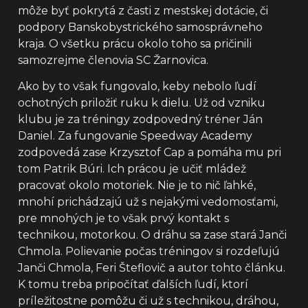
môže byť pokrytá z časti z mestskej dotácie, či
podpory Banskobystrického samosprávneho
kraja. O všetku prácu okolo toho sa pričinili
samozrejme členovia SC Žarnovica.
Ako by to však fungovalo, keby nebolo ľudí
ochotných priložiť ruku k dielu. Už od vzniku
klubu je za tréningy zodpovedný tréner Ján
Daniel. Za fungovanie Speedway Academy
zodpovedá zase Krzysztof Cap a pomáha mu pri
tom Patrik Búri. Ich prácou je učiť mládež
pracovať okolo motoriek. Nie je to nič ľahké,
mnohí prichádzajú už s nejakými vedomosťami,
pre mnohých je to však prvý kontakt s
technikou, motorkou. O dráhu sa zase stará Janči
Chmola. Polievanie počas tréningov si rozdeľujú
Janči Chmola, Feri Šteflovič a autor tohto článku.
K tomu treba pripočítať ďalších ľudí, ktorí
príležitostne pomôžu či už s technikou, dráhou,