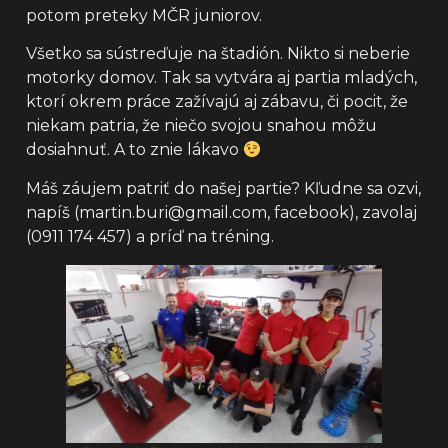
potom preteky MČR juniorov.
Všetko sa sústreďuje na štadión. Nikto si neberie
motorky domov. Tak sa vytvára aj partia mladých,
ktorí okrem práce zažívajú aj zábavu, či pocit, že
niekam patria, že niečo svojou snahou môžu
dosiahnuť. A to znie lákavo
Máš záujem patriť do našej partie? Kľudne sa ozvi,
napíš (martin.buri@gmail.com, facebook), zavolaj
(0911 174 457) a príď na tréning.