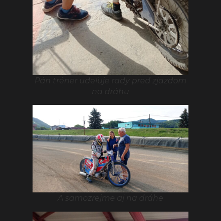
Pán tréner udeľuje rady pred zjazdom
na dráhu
A samozrejme aj na dráhe