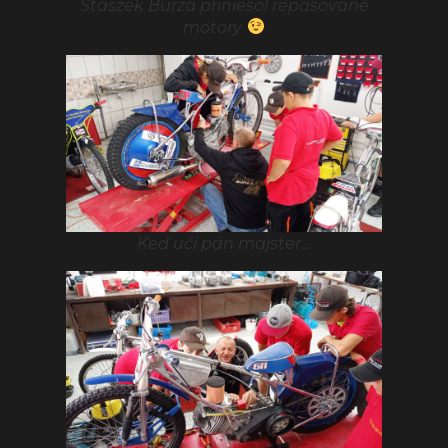
Staszek Burza priniesol repasované
motory
Keď učí pán majster…