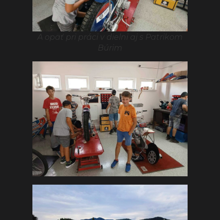
A opäť pri práci v dielni aj s Patrikom
Búrim