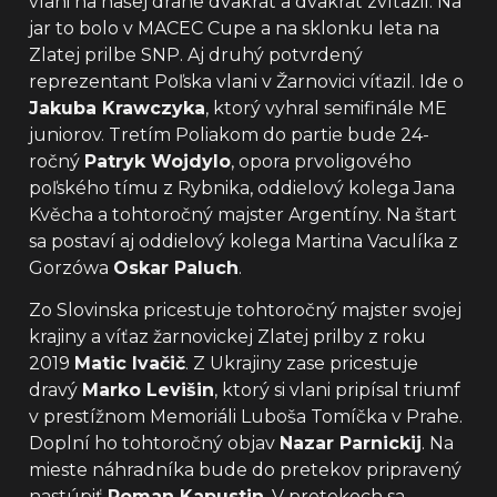
vlani na našej dráhe dvakrát a dvakrát zvíťazil. Na
jar to bolo v MACEC Cupe a na sklonku leta na
Zlatej prilbe SNP. Aj druhý potvrdený
reprezentant Poľska vlani v Žarnovici víťazil. Ide o
Jakuba Krawczyka
, ktorý vyhral semifinále ME
juniorov. Tretím Poliakom do partie bude 24-
ročný
Patryk Wojdylo
, opora prvoligového
poľského tímu z Rybnika, oddielový kolega Jana
Kvěcha a tohtoročný majster Argentíny. Na štart
sa postaví aj oddielový kolega Martina Vaculíka z
Gorzówa
Oskar Paluch
.
Zo Slovinska pricestuje tohtoročný majster svojej
krajiny a víťaz žarnovickej Zlatej prilby z roku
2019
Matic Ivačič
. Z Ukrajiny zase pricestuje
dravý
Marko Levišin
, ktorý si vlani pripísal triumf
v prestížnom Memoriáli Luboša Tomíčka v Prahe.
Doplní ho tohtoročný objav
Nazar Parnickij
. Na
mieste náhradníka bude do pretekov pripravený
nastúpiť
Roman Kapustin
. V pretekoch sa