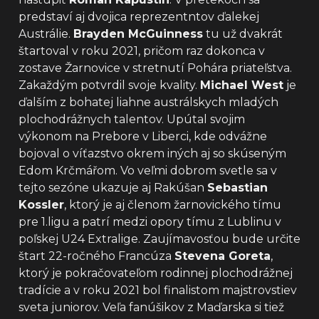
predstaví aj dvojica reprezentntov ďalekej
Austrálie.
Brayden McGuinness
tu už dvakrát
štartoval v roku 2021, pričom raz dokonca v
zostave Žarnovice v stretnutí Pohára priateľstva.
Zakaždým potvrdil svoje kvality.
Michael West
je
ďalším z bohatej liahne austrálskych mladých
plochodrážnych talentov. Upútal svojim
výkonom na Prebore v Liberci, kde odvážne
bojoval o víťazstvo okrem iných aj so skúseným
Edom Krčmářom. Vo veľmi dobrom svetle sa v
tejto sezóne ukazuje aj Rakúšan
Sebastian
Kossler
, ktorý je aj členom žarnovického tímu
pre 1.ligu a patrí medzi opory tímu z Lublinu v
poľskej U24 Extralige. Zaujímavosťou bude určite
štart 22-ročného Francúza
Stevena Goreta
,
ktorý je pokračovateľom rodinnej plochodrážnej
tradície a v roku 2021 bol finalistom majstrovstiev
sveta juniorov. Veľa fanúšikov z Maďarska si tiež