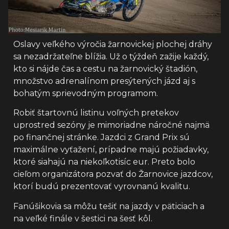
Oslavy veľkého výročia žarnovickej plochej dráhy
sa nezadržateľne blížia. Už o týždeň zažije každý,
kto si nájde čas a cestu na žarnovický štadión,
množstvo adrenalínom presýtených jázd aj s
bohatým sprievodným programom.
Robiť štartovnú listinu voľných pretekov
uprostred sezóny je mimoriadne náročné najmä
po finančnej stránke. Jazdci z Grand Prix sú
maximálne vyťažení, prípadne majú požiadavky,
ktoré siahajú na niekoľkotisíc eur. Preto bolo
cieľom organizátora pozvať do Žarnovice jazdcov,
ktorí budú prezentovať vyrovnanú kvalitu.
Fanúšikovia sa môžu tešiť na jazdy v päticiach a
na veľké finále v šestici na šesť kôl.