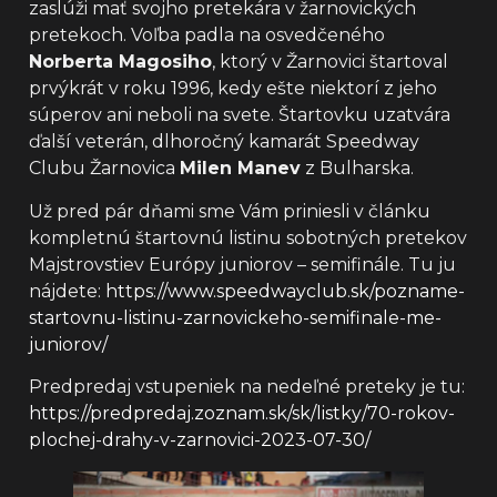
zaslúži mať svojho pretekára v žarnovických
pretekoch. Voľba padla na osvedčeného
Norberta Magosiho
, ktorý v Žarnovici štartoval
prvýkrát v roku 1996, kedy ešte niektorí z jeho
súperov ani neboli na svete. Štartovku uzatvára
ďalší veterán, dlhoročný kamarát Speedway
Clubu Žarnovica
Milen Manev
z Bulharska.
Už pred pár dňami sme Vám priniesli v článku
kompletnú štartovnú listinu sobotných pretekov
Majstrovstiev Európy juniorov – semifinále. Tu ju
nájdete:
https://www.speedwayclub.sk/pozname-
startovnu-listinu-zarnovickeho-semifinale-me-
juniorov/
Predpredaj vstupeniek na nedeľné preteky je tu:
https://predpredaj.zoznam.sk/sk/listky/70-rokov-
plochej-drahy-v-zarnovici-2023-07-30/