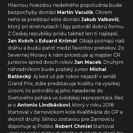
Hlavnou hviezdou nedeľného popoludnia bude
bezpochyby domáci
Martin Vaculík
. Okrem
neho sa predstaví ešte domáci
Jakub Valkovič
,
ktorý pri stretnutiach 1.ligy potvrdil dobrú formu.
Z Českej republiky prídu taktiež len tí najlepší,
Jan Kvěch
a
Eduard Krčmář
. Obaja poznajú naši
dráhu a budú patriť medzi favoritov pretekov. Zo
Severnej Moravy k nám pricestuje aj majster ČR
juniorov spred dvoch rokov
Jan Macek
. Druhým
náhradníkom bude pražský junior
Michal
Batšecký
. Aj keď už pár rokov nejazdí v seriáli
Grand Prix, stále predstavuje kvalitu na vysokej
úrovni, čo potvrdilo aj jeho nasadenie do
Svetového pohára vo švédskej reprezentácii. Reč
je o
Antonio Lindbäckovi
, ktorý v roku 2018
štartoval v žarnovickom kole Kvalifikácie do GP a
skončil druhý. Silnou zostavou pre Žarnovicu
disponuje aj Poľsko.
Robert Chmiel
štartoval