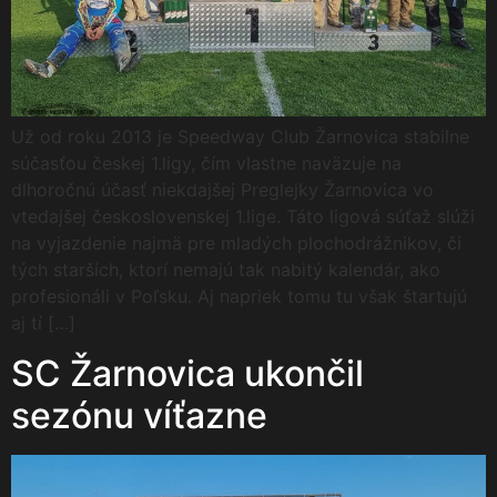
Už od roku 2013 je Speedway Club Žarnovica stabilne
súčasťou českej 1.ligy, čím vlastne naväzuje na
dlhoročnú účasť niekdajšej Preglejky Žarnovica vo
vtedajšej československej 1.lige. Táto ligová súťaž slúži
na vyjazdenie najmä pre mladých plochodrážnikov, či
tých starších, ktorí nemajú tak nabitý kalendár, ako
profesionáli v Poľsku. Aj napriek tomu tu však štartujú
aj tí […]
SC Žarnovica ukončil
sezónu víťazne