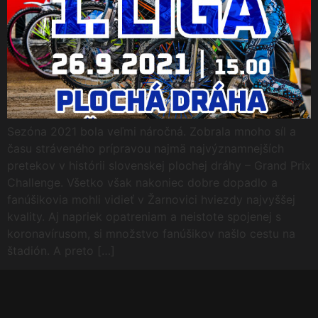
Sezóna 2021 bola veľmi náročná. Zobrala mnoho síl a
času stráveného prípravou najmä najvýznamnejších
pretekov v histórii slovenskej plochej dráhy – Grand Prix
Challenge. Všetko však nakoniec dobre dopadlo a
fanúšikovia mohli vidieť v Žarnovici hviezdy najvyššej
kvality. Aj napriek opatreniam a neistote spojenej s
koronavírusom, si množstvo fanúšikov našlo cestu na
štadión. A preto […]