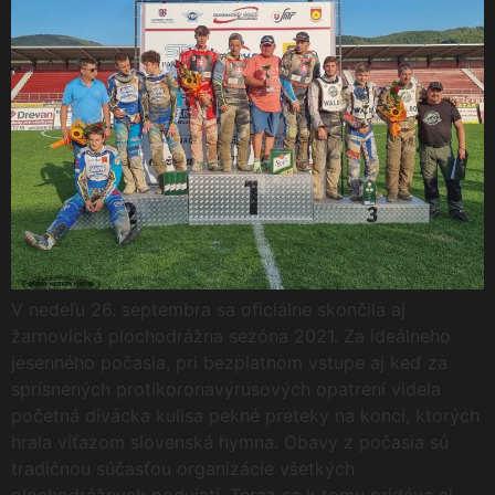
V nedeľu 26. septembra sa oficiálne skončila aj
žarnovická plochodrážna sezóna 2021. Za ideálneho
jesenného počasia, pri bezplatnom vstupe aj keď za
sprísnených protikoronavýrusových opatrení videla
početná divácka kulisa pekné preteky na konci, ktorých
hrala víťazom slovenská hymna. Obavy z počasia sú
tradičnou súčasťou organizácie všetkých
plochodrážnych podujatí. Teraz sa k tomu pridáva aj