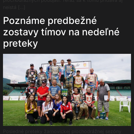
neistá […]
Poznáme predbežné
zostavy tímov na nedeľné
preteky
Posledné preteky žarnovickej plochodrážnej sezóny