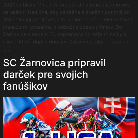
2021 sa blížia. V nedeľu naposledy zabúrácajú motory
na našom štadióne, aby sa dráha a štadión ponorili do
ticha zimnej prestávky. Dnes ráno po sérii telefonátov s
manažérmi poznáme predbežné zostavy tímov. Do
Žarnovice v nedeľu 26. septembra dorazia tri celky z
Čiech, ktoré doplní domáca Žarnovica, aby bojovali o
[…]
SC Žarnovica pripravil
darček pre svojich
fanúšikov