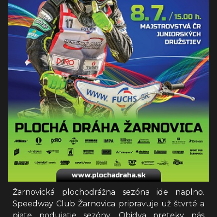
Žarnovická plochodrážna sezóna ide naplno.
Speedway Club Žarnovica pripravuje už štvrté a
piate podujatie sezóny. Obidva preteky nás