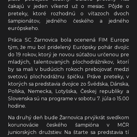
čakajú v jeden víkend už o mesiac. Pôjde o
preteky, ktoré rozhodnú o víťazoch dvoch
šampionátov, jedného českého a jedného
európskeho.
Práca SC Žarnovica bola ocenená FIM Europe
tým, že mu bol pridelený Európsky pohár dvojíc
do 19 rokov, ktorý je novou súťažou určenou pre
mladých, talentovaných plochodrážnikov, ktorí
by sa mali v budúcich rokoch prebojovať medzi
svetovú plochodrážnu špičku. Práve preteky, v
ktorých sa predstavia dvojice zo Švédska, Dánska,
Poľska, Nemecka, Lotyšska, Českej republiky a
Slovenska sú na programe v sobotu 7. júla o 15.00
hodine.
Na druhý deň bude Žarnovica prvýkrát svedkom
korunovácie českého šampióna v MČR
juniorských družstiev. Na štarte sa predstavia tí