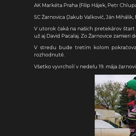
AK Markéta Praha (Filip Hájek, Petr Chlupá
SC Žarnovica (Jakub Valkovič, Ján Mihálik,
V utorok čaká na našich pretekárov štart
už aj David Pacalaj. Zo Žarnovice zamieri
V stredu bude tretím kolom pokračovať 
rozhodnuté.
Všetko vyvrcholí v nedeľu 19. mája žarno