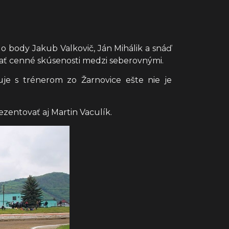
o body Jakub Valkovič, Ján Mihálik a snáď
erať cenné skúsenosti medzi seberovnými.
uje s trénerom zo Žarnovice ešte nie je
zentovať aj Martin Vaculík.