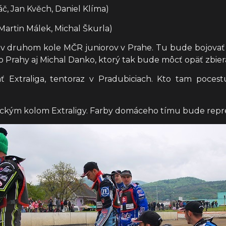
č, Jan Kvěch, Daniel Klíma)
 Martin Málek, Michal Škurla)
 v druhom kole MČR juniorov v Prahe. Tu bude bojovať 
 do Prahy aj Michal Danko, ktorý tak bude môcť opäť zbi
Extraliga, tentoraz v Pradubiciach. Kto tam pocest
vickým kolom Extraligy. Farby domáceho tímu bude repre