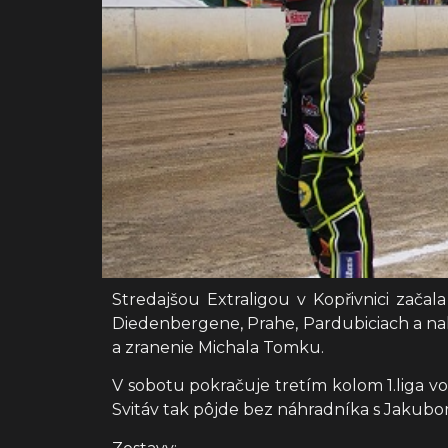
Stredajšou Extraligou v Kopřivnici zača
Diedenbergene, Prahe, Pardubiciach a nako
a zranenie Michala Tomku.
V sobotu pokračuje tretím kolom 1.liga vo
Svitáv tak pôjde bez náhradníka s Jaku