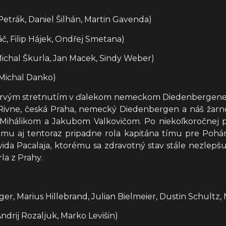
Petrák, Daniel Šilhán, Martin Gavenda)
č, Filip Hájek, Ondřej Smetana)
Michal Škurla, Jan Macek, Sindy Weber)
 Michal Danko)
prvým stretnutím v ďalekom nemeckom Diedenbergene. Na
é Rivne, česká Praha, nemecký Diedenbergen a náš žarno
ihálikom a Jakubom Valkovičom. Po niekoľkoročnej pr
rému aj tentoraz pripadne rola kapitána tímu pre Pohár
ida Pacalaja, ktorému sa zdravotný stav stále nezlepšu
la z Prahy.
r, Marius Hillebrand, Julian Bielmeier, Dustin Schultz
ndrij Rozaljuk, Marko Levišin)