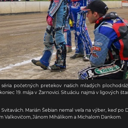
la séria početných pretekov našich mladých plochodrážn
niec 19. mája v Žarnovici. Situáciu najmä v ligových š
 Svitavách. Marián Šebian nemal veľa na výber, keď po 
bom Valkovičom, Jánom Mihálikom a Michalom Dankom.