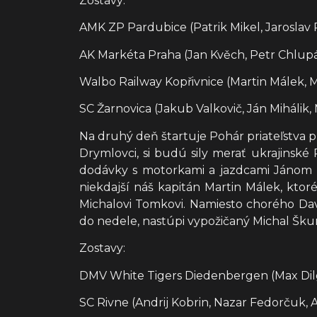
Zostavy:
AMK ZP Pardubice (Patrik Mikel, Jaroslav 
AK Markéta Praha (Jan Kvěch, Petr Chlupá
Walbo Railway Kopřivnice (Martin Málek, 
SC Žarnovica (Jakub Valkovič, Ján Mihálik,
Na druhý deň štartuje Pohár priateľstva 
Drymlovci, si budú sily merať ukrajinsk
dodávky s motorkami a jazdcami Jánom M
niekdajší náš kapitán Martin Málek, kto
Michalovi Tomkovi. Namiesto chorého Dav
do nedele, nastúpi vypožičaný Michal Škur
Zostavy:
DMV White Tigers Diedenbergen (Max Dilge
SC Rivne (Andrij Kobrin, Nazar Fedorčuk, A